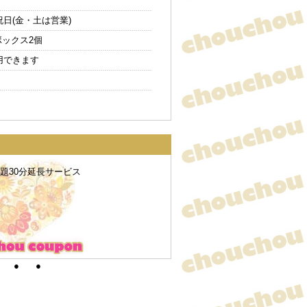
日(金・土は営業)
ボックス2個
用できます
放題30分延長サービス
PM11時までにご来店:セット料
ご来店:セット料金・飲み放題10
●
●
！セット料金・ボトルキープ・カラオ
0000円！