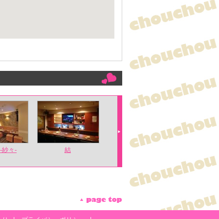
 -紗々-
結
Love＆Lover’ｓ（ラ
リトルマ
ブアンドラバーズ）