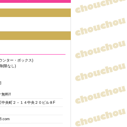
ウンター・ボックス)
間制限なし)
円
無料!!
区中央町２－１４中央２０ビル８F
8.com