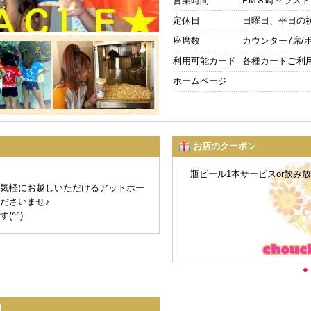
営業時間
PM８時～ラスト
定休日
日曜日、平日の祝
座席数
カウンター7席/
利用可能カード
各種カードご利
ホームページ
お店のクーポン
瓶ビール1本サービスor飲み
気軽にお越しいただけるアットホー
ださいませ♪
^^)
●
10000円ポッキリサービス
ケ・消費税込み すべて含めて1
)