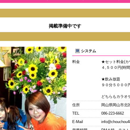
掲載準備中です
システム
料金
★セット料金(カ
４,５００円(時
★飲み放題
９０分５０００
どちらもカラオケ
住所
岡山県岡山市北
TEL
086-223-6662
E-Mail
info@chouchou4